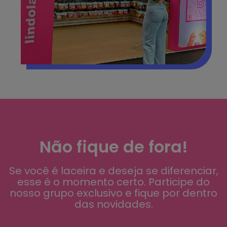
Não fique de fora!
Se você é laceira e deseja se diferenciar,
esse é o momento certo. Participe do
nosso grupo exclusivo e fique por dentro
das novidades.