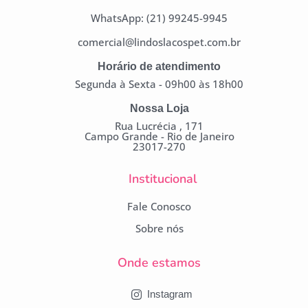
WhatsApp: (21) 99245-9945
comercial@lindoslacospet.com.br
Horário de atendimento
Campanha lançada com
Segunda à Sexta - 09h00 às 18h00
sucesso!
Nossa Loja
Rua Lucrécia , 171
Voltar
Campo Grande - Rio de Janeiro
23017-270
Institucional
Fale Conosco
Sobre nós
Onde estamos
Instagram