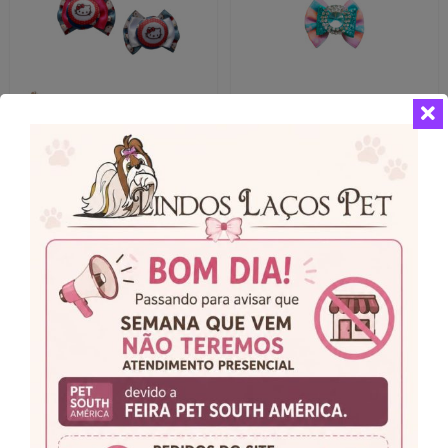
Laços Médios Hello
Laços Médios Brillant
Kitty
A partir de
R$
12,00
A partir de
R$
12,00
A partir de 2x de
R$
6,00
sem juros
A partir de 2x de
R$
6,00
sem juros
VER MAIS
Campanha lançada com
sucesso!