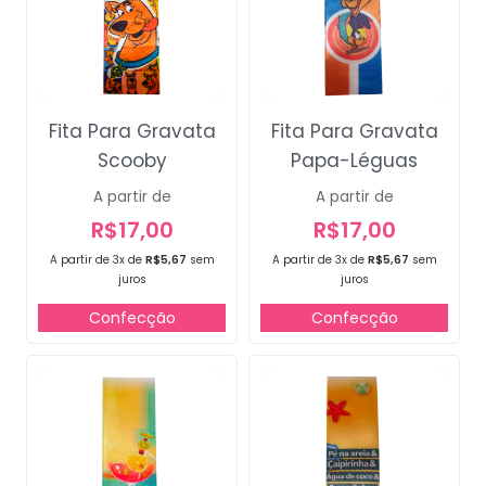
Fita Para Gravata
Fita Para Gravata
Scooby
Papa-Léguas
A partir de
A partir de
R$
17,00
R$
17,00
A partir de 3x de
R$
5,67
sem
A partir de 3x de
R$
5,67
sem
juros
juros
Confecção
Confecção
Campanha lançada com
sucesso!
Voltar