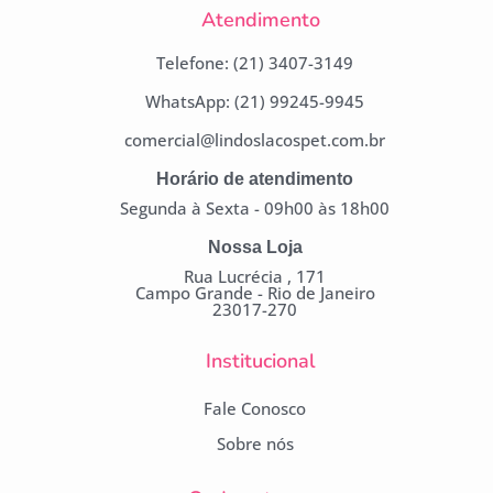
Atendimento
Telefone: (21) 3407-3149
WhatsApp: (21) 99245-9945
comercial@lindoslacospet.com.br
Campanha lançada com
Horário de atendimento
sucesso!
Segunda à Sexta - 09h00 às 18h00
Nossa Loja
Voltar
Rua Lucrécia , 171
Campo Grande - Rio de Janeiro
23017-270
Institucional
Fale Conosco
Sobre nós