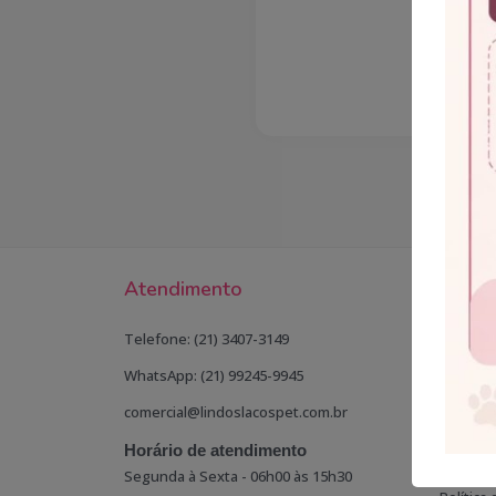
Atendimento
Políti
Telefone: (21) 3407-3149
Política
WhatsApp: (21) 99245-9945
Política
comercial@lindoslacospet.com.br
Política 
Horário de atendimento
Política
Segunda à Sexta - 06h00 às 15h30