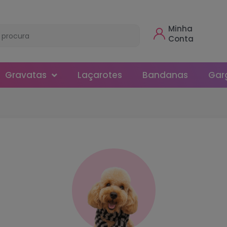
Minha
Conta
Gravatas
Laçarotes
Bandanas
Gar
Borboleta
Gola
Normal
Smoking