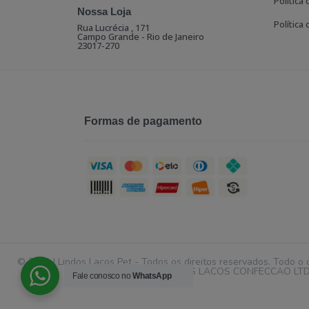
Política
Nossa Loja
Política
Rua Lucrécia , 171
Campo Grande - Rio de Janeiro
23017-270
Formas de pagamento
© 2021 | Lindos Laços Pet - Todos os direitos reservados. Todo o 
exclusiva da LINDOS LACOS CONFECCAO LTDA. É
Fale conosco no
WhatsApp