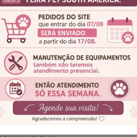
Campanha lançada com sucesso!
Esqueceu a senha?
Senha
Voltar
Cadastre-se
cas
Institucional
 de Cookies
Fale Conosco
 de Privacidade
Sobre nós
de Frete Grátis
 de Compra, Prazos e Entrega