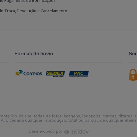
 de Pagamentos e Bonificações
 de Troca, Devolução e Cancelamento
Formas de envio
Seg
conteúdo do site, todas as fotos, imagens, logotipos, marcas, dizeres,
 vedada qualquer reprodução, total ou parcial, de qualquer element
Desenvolvido por