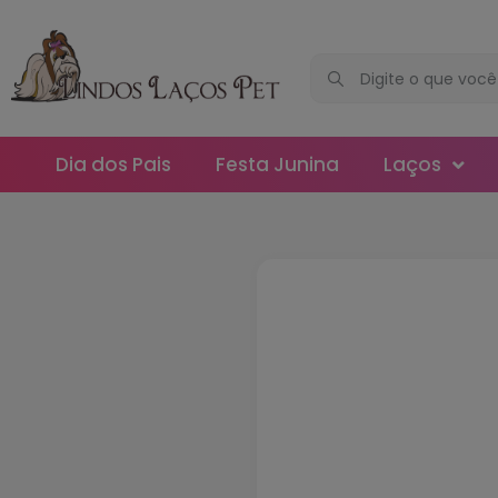
Dia dos Pais
Festa Junina
Laços
Maxi
Médios
Mega
Mini
Slim
Splash