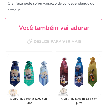
O enfeite pode sofrer variação de cor dependendo do
estoque.
Você também vai adorar
DESLIZE PARA VER MAIS
A partir de 3x de
R$
10,00
sem
A partir de 3x de
R$
9,67
sem
juros
juros