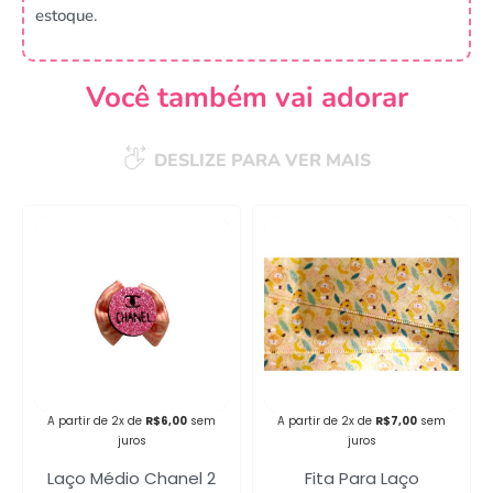
estoque.
Você também vai adorar
DESLIZE PARA VER MAIS
A partir de 2x de
R$
6,00
sem
A partir de 2x de
R$
7,00
sem
juros
juros
Laço Médio Chanel 2
Fita Para Laço
Campanha lançada com