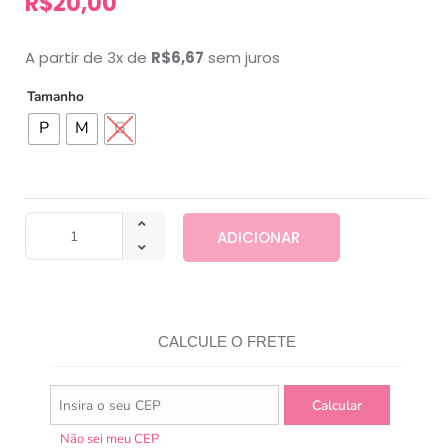
R$
20,00
A partir de 3x de
R$
6,67
sem juros
Tamanho
P
M
G
ADICIONAR
CALCULE O FRETE
Não sei meu CEP