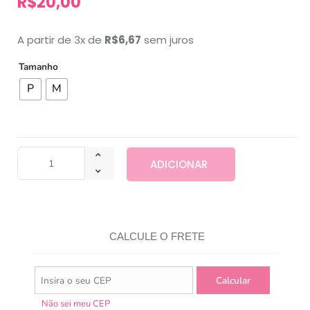
R$
20,00
A partir de 3x de
R$
6,67
sem juros
Tamanho
P
M
ADICIONAR
CALCULE O FRETE
Não sei meu CEP