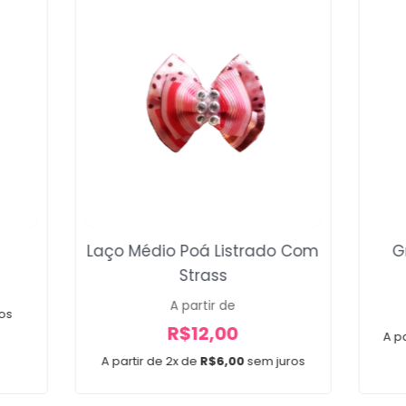
Laço Médio Poá Listrado Com
G
Strass
A partir de
os
R$
12,00
A pa
A partir de 2x de
R$
6,00
sem juros