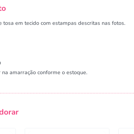
to
 tosa em tecido com estampas descritas nas fotos.
m
r na amarração conforme o estoque.
Campanha lançada com sucesso!
dorar
Voltar