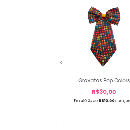
ço Slim Candy
Gravatas Pop Colors
A partir de
R$
30,00
R$
12,00
Em até 3x de
R$
10,00
sem jur
e 2x de
R$
6,00
sem juros