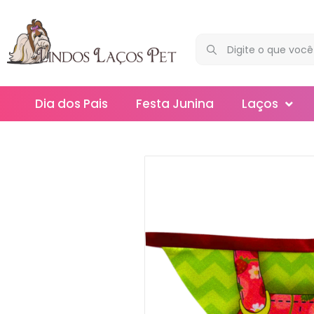
Dia dos Pais
Festa Junina
Laços
Maxi
Médios
Mega
Mini
Slim
Splash