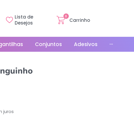
Lista de
0
Carrinho
Desejos
gantilhas
Conjuntos
Adesivos
···
Linha Básica
nguinho
Gr
Promoções
La
Bonés
La
Relógios
 juros