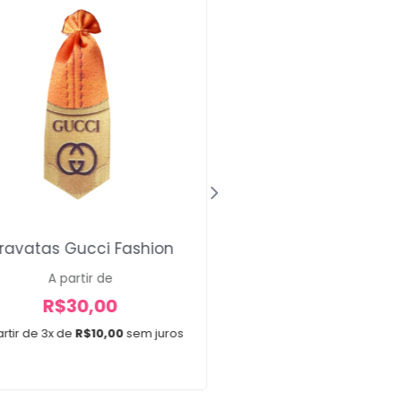
ravatas Gucci Fashion
Laço Médio Minnie
A partir de
A partir de
R$
30,00
R$
12,00
rtir de 3x de
R$
10,00
sem juros
A partir de 2x de
R$
6,0