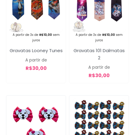
Campanha lançada com
sucesso!
A partir de 3x de
R$
10,00
sem
A partir de 3x de
R$
10,00
sem
juros
juros
Gravatas Looney Tunes
Gravatas 101 Dalmatas
Voltar
2
A partir de
A partir de
R$
30,00
R$
30,00