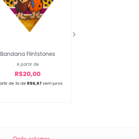
Bandana Flintstones
Laços Mini Minn
A partir de
R$
30,00
R$
20,00
Em até 3x de
R$
10,00
artir de 3x de
R$
6,67
sem juros
30 unidades
Onde estamos