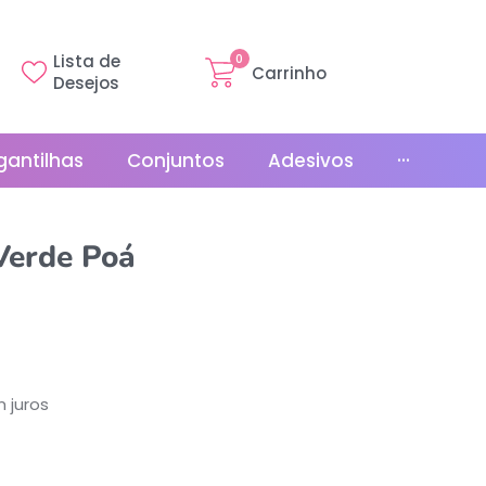
Lista de
0
Carrinho
Desejos
gantilhas
Conjuntos
Adesivos
···
Linha Básica
Verde Poá
Gr
Promoções
La
Bonés
La
Relógios
 juros