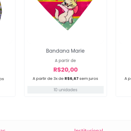
Bandana Marie
A partir de
R$
20,00
A partir de 3x de
R$
6,67
sem juros
A p
os
10 unidades
cas
Institucional