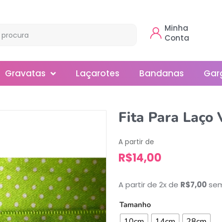
Minha
Conta
Gravatas
Laçarotes
Bandanas
Gar
Borboleta
Fita Para Laço 
Gola
A partir de
Normal
R$
14,00
Smoking
A partir de 2x de
R$
7,00
sem
Tamanho
10cm
14cm
28cm