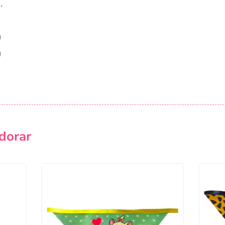
.
)
)
dorar
Campanha lançada com sucesso!
Voltar