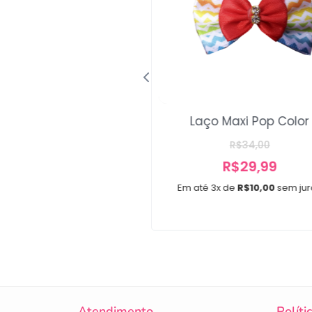
çarote Donuts
Laço Maxi Pop Color
R$
34,00
R$
34,00
R$
29,99
3x de
R$
11,33
sem juros
Em até 3x de
R$
10,00
sem jur
20 unidades
Atendimento
Políti