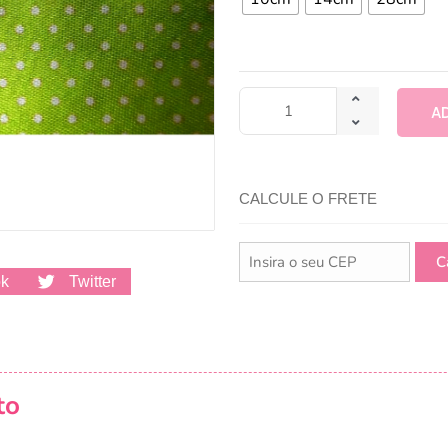
A
CALCULE O FRETE
ok
Twitter
to