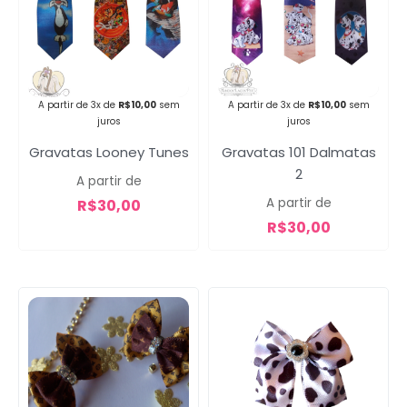
Campanha lançada com
sucesso!
A partir de 3x de
R$
10,00
sem
A partir de 3x de
R$
10,00
sem
juros
juros
Gravatas Looney Tunes
Gravatas 101 Dalmatas
Voltar
2
A partir de
A partir de
R$
30,00
R$
30,00