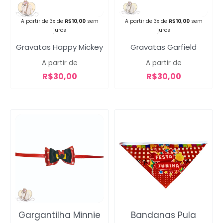
Campanha lançada com
A partir de 3x de
R$
10,00
sem
A partir de 3x de
R$
10,00
sem
sucesso!
juros
juros
Gravatas Happy Mickey
Gravatas Garfield
A partir de
A partir de
Voltar
R$
30,00
R$
30,00
Gargantilha Minnie
Bandanas Pula