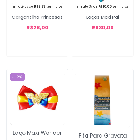
Em até 3x de
R$
9,33
sem juros
Em até 3x de
R$
10,00
sem juros
Campanha lançada com
Gargantilha Princesas
Laços Maxi Pai
sucesso!
R$
28,00
R$
30,00
Voltar
- 12%
Laço Maxi Wonder
Fita Para Gravata