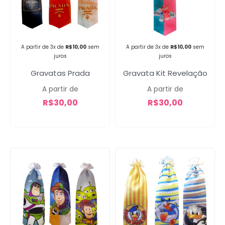
Campanha lançada com
sucesso!
A partir de 3x de
R$
10,00
sem
A partir de 3x de
R$
10,00
sem
juros
juros
Gravatas Prada
Gravata Kit Revelação
Voltar
A partir de
A partir de
R$
30,00
R$
30,00