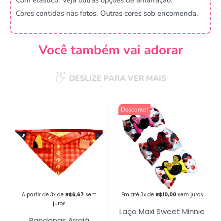
Cores contidas nas fotos. Outras cores sob encomenda.
Você também vai adorar
DESLIZE PARA VER MAIS
Desconto!
Campanha lançada com
sucesso!
Voltar
A partir de 3x de
R$
6,67
sem
Em até 3x de
R$
10,00
sem juros
juros
Laço Maxi Sweet Minnie
Bandanas Arraiá