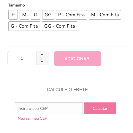
Tamanho
P
M
G
GG
P - Com Fita
M - Com Fita
G - Com Fita
GG - Com Fita
ADICIONAR
CALCULE O FRETE
Não sei meu CEP