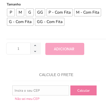
Tamanho
P
M
G
GG
P - Com Fita
M - Com Fita
G - Com Fita
GG - Com Fita
ADICIONAR
CALCULE O FRETE
Não sei meu CEP