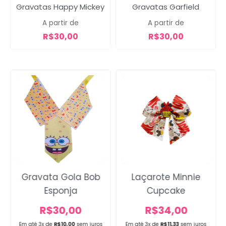
Campanha lançada com
Gravatas Happy Mickey
Gravatas Garfield
sucesso!
A partir de
A partir de
R$
30,00
R$
30,00
Voltar
Gravata Gola Bob
Laçarote Minnie
Esponja
Cupcake
R$
30,00
R$
34,00
Em até 3x de
R$
10,00
sem juros
Em até 3x de
R$
11,33
sem juros