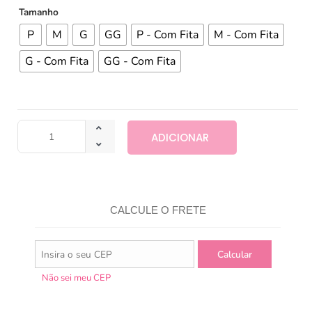
Tamanho
P
M
G
GG
P - Com Fita
M - Com Fita
G - Com Fita
GG - Com Fita
ADICIONAR
CALCULE O FRETE
Não sei meu CEP