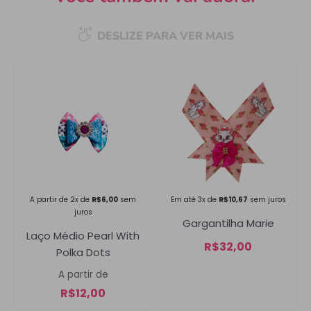
DESLIZE PARA VER MAIS
Campanha lançada com
sucesso!
Voltar
A partir de 2x de
R$
6,00
sem
Em até 3x de
R$
10,67
sem juros
juros
Gargantilha Marie
Laço Médio Pearl With
R$
32,00
Polka Dots
A partir de
R$
12,00