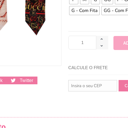
G - Com Fita
GG - Com F
A
CALCULE O FRETE
ok
Twitter
to