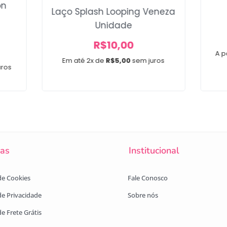
on
Laço Splash Looping Veneza
Unidade
R$
10,00
A p
Em até 2x de
R$
5,00
sem juros
uros
cas
Institucional
 de Cookies
Fale Conosco
 de Privacidade
Sobre nós
de Frete Grátis