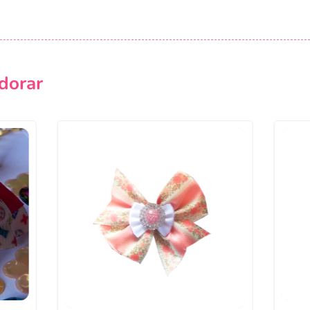
Campanha lançada com sucesso!
Voltar
dorar