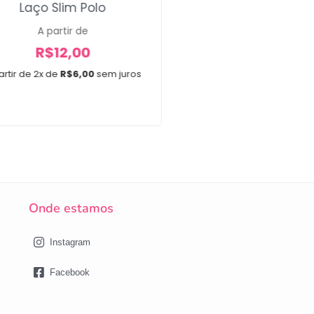
Laço Slim Polo
Fita Para Laço 
A partir de
A partir de
R$
12,00
R$
14,00
artir de 2x de
R$
6,00
sem juros
A partir de 2x de
R$
7,00
Confecção
Onde estamos
Instagram
Facebook