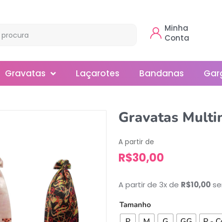
Minha
Conta
Gravatas
Laçarotes
Bandanas
Gar
Borboleta
Gravatas Multi
Gola
A partir de
Normal
R$
30,00
Smoking
A partir de 3x de
R$
10,00
se
Tamanho
P
M
G
GG
P - C