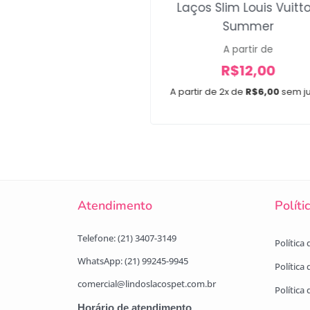
Laços Slim Louis Vuitt
édio Double Brown
Summer
A partir de
R$
12,00
A partir de
R$
12,00
e 2x de
R$
6,00
sem juros
A partir de 2x de
R$
6,00
sem j
Atendimento
Políti
Telefone: (21) 3407-3149
Política
WhatsApp: (21) 99245-9945
Política
comercial@lindoslacospet.com.br
Política 
Horário de atendimento