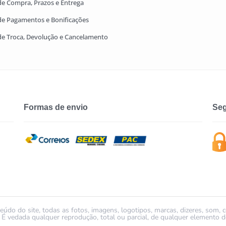
 de Compra, Prazos e Entrega
 de Pagamentos e Bonificações
 de Troca, Devolução e Cancelamento
Formas de envio
Seg
údo do site, todas as fotos, imagens, logotipos, marcas, dizeres, som, 
ada qualquer reprodução, total ou parcial, de qualquer elemento de 