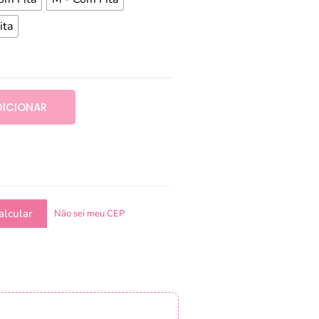
ita
DICIONAR
Não sei meu CEP