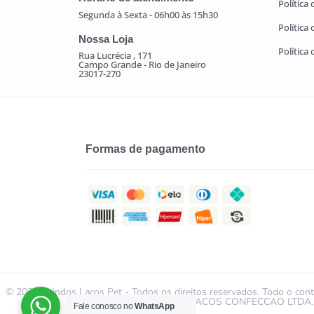
Política
Segunda à Sexta - 06h00 às 15h30
Política
Nossa Loja
Política
Rua Lucrécia , 171
Campo Grande - Rio de Janeiro
23017-270
Formas de pagamento
© 2021 | Lindos Laços Pet - Todos os direitos reservados. Todo o conte
da LINDOS LACOS CONFECCAO LTDA. É ved
Fale conosco no
WhatsApp