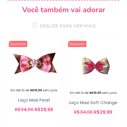
Você também vai adorar
DESLIZE PARA VER MAIS
Desconto!
Desconto!
Campanha lançada com
sucesso!
Voltar
Em até 3x de
R$
10,00
sem juros
Em até 3x de
R$
10,00
sem juros
Laço Maxi Pearl
Laço Maxi Soft Change
R$
34,00
R$
29,99
R$
34,00
R$
29,99