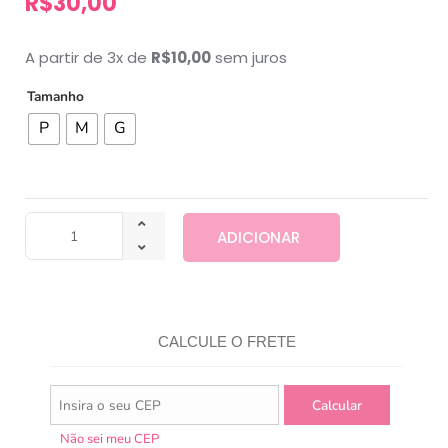
R$
30,00
A partir de 3x de
R$
10,00
sem juros
Tamanho
P
M
G
ADICIONAR
CALCULE O FRETE
Não sei meu CEP