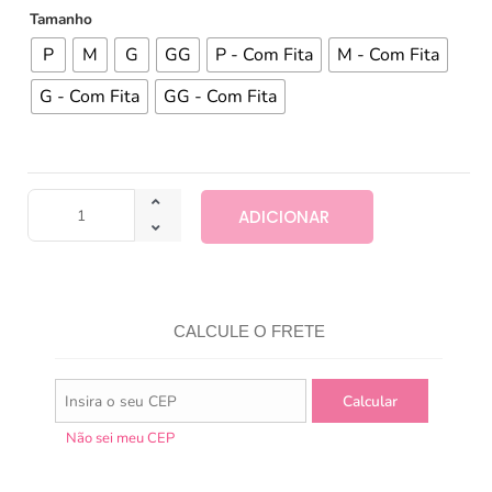
Tamanho
P
M
G
GG
P - Com Fita
M - Com Fita
G - Com Fita
GG - Com Fita
ADICIONAR
CALCULE O FRETE
Não sei meu CEP