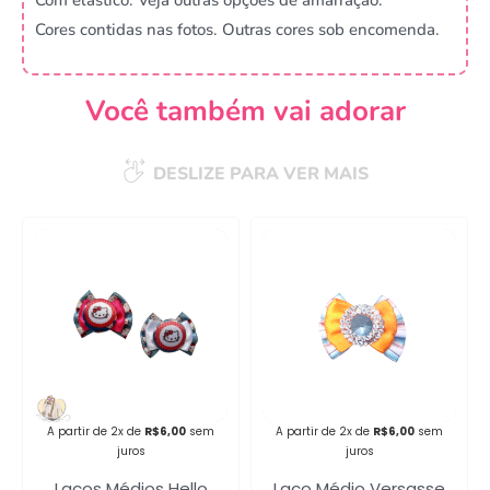
Cores contidas nas fotos. Outras cores sob encomenda.
Você também vai adorar
DESLIZE PARA VER MAIS
Campanha lançada com
sucesso!
Voltar
A partir de 2x de
R$
6,00
sem
A partir de 2x de
R$
6,00
sem
juros
juros
Laços Médios Hello
Laço Médio Versasse