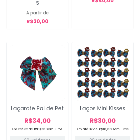
R$
40,00
5
sucesso!
A partir de
R$
30,00
Voltar
Laçarote Pai de Pet
Laços Mini Kisses
R$
34,00
R$
30,00
Em até 3x de
R$
11,33
sem juros
Em até 3x de
R$
10,00
sem juros