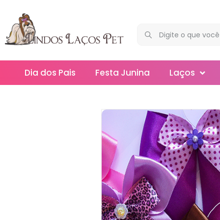
Dia dos Pais
Festa Junina
Laços
Maxi
Médios
Mega
Mini
Slim
Splash