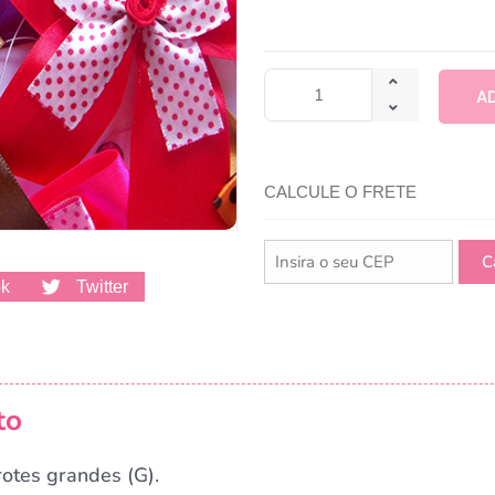
A
CALCULE O FRETE
ok
Twitter
to
otes grandes (G).