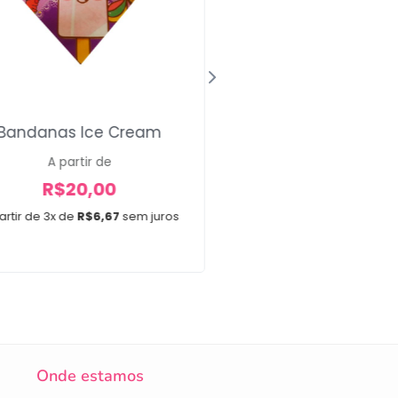
Laço Médio Mi
Bandanas Ice Cream
A partir de
A partir de
R$
12,00
R$
20,00
A partir de 2x de
R$
6,0
artir de 3x de
R$
6,67
sem juros
Onde estamos