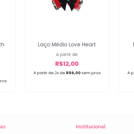
th
Laço Médio Love Heart
A partir de
R$
12,00
A partir de 2x de
R$
6,00
sem juros
A p
uros
cas
Institucional