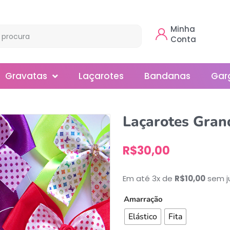
Minha
Conta
Gravatas
Laçarotes
Bandanas
Gar
Borboleta
Laçarotes Gran
Gola
R$
30,00
Normal
Smoking
Em até 3x de
R$
10,00
sem j
Amarração
Elástico
Fita