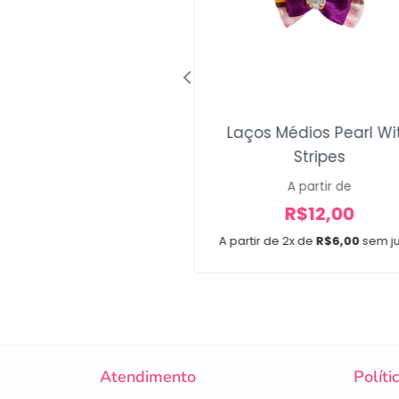
nas Princesas 3
Laços Médios Pearl Wi
Stripes
A partir de
R$
20,00
A partir de
R$
12,00
e 3x de
R$
6,67
sem juros
A partir de 2x de
R$
6,00
sem j
10 unidades
Atendimento
Políti