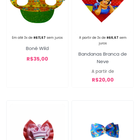
Campanha lançada com
sucesso!
Em até 3x de
R$
11,67
sem juros
A partir de 3x de
R$
6,67
sem
juros
Boné Wild
Bandanas Branca de
Voltar
R$
35,00
Neve
A partir de
R$
20,00