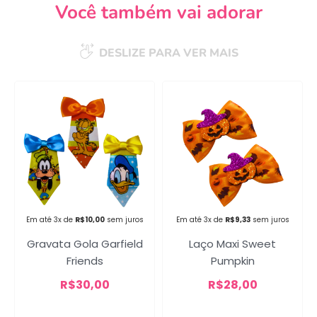
Você também vai adorar
DESLIZE PARA VER MAIS
Campanha lançada com
sucesso!
Voltar
Em até 3x de
R$
10,00
sem juros
Em até 3x de
R$
9,33
sem juros
Gravata Gola Garfield
Laço Maxi Sweet
Friends
Pumpkin
R$
30,00
R$
28,00