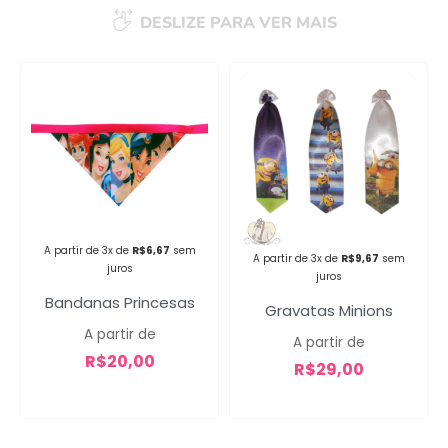
DESLIZE PARA VER MAIS
Campanha lançada com
sucesso!
Voltar
A partir de 3x de
R$
6,67
sem
A partir de 3x de
R$
9,67
sem
juros
juros
Bandanas Princesas
Gravatas Minions
A partir de
A partir de
R$
20,00
R$
29,00