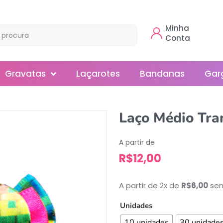
Minha
Conta
Gravatas
Laçarotes
Bandanas
Gar
Borboleta
Laço Médio Tra
Gola
A partir de
Normal
R$
12,00
Smoking
A partir de 2x de
R$
6,00
sem
Unidades
10 unidades
30 unidade