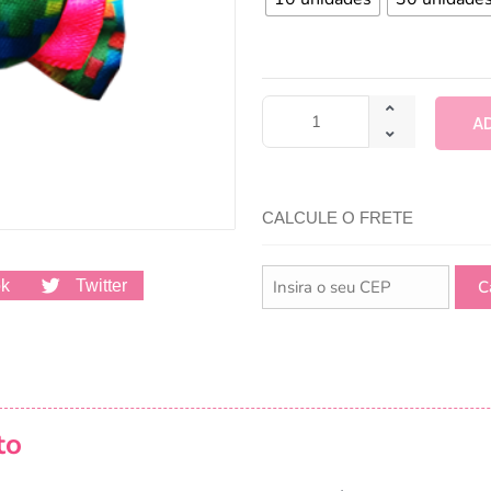
A
CALCULE O FRETE
ok
Twitter
to