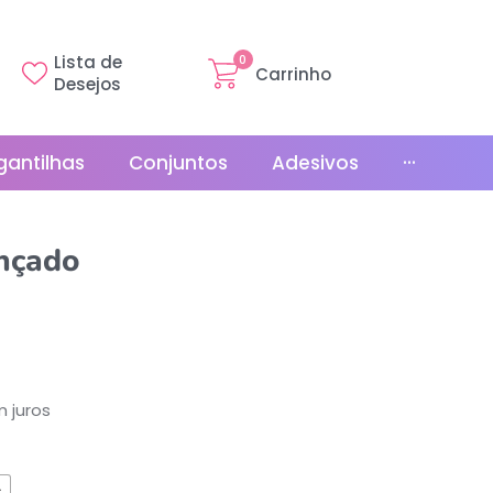
Lista de
0
Carrinho
Desejos
gantilhas
Conjuntos
Adesivos
···
Linha Básica
nçado
Gr
Promoções
La
Bonés
La
Relógios
 juros
s