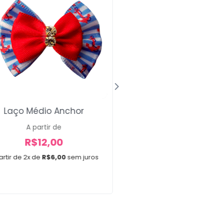
Laço Médio Anchor
Gravatas Looney
A partir de
A partir de
R$
12,00
R$
30,00
artir de 2x de
R$
6,00
sem juros
A partir de 3x de
R$
10,0