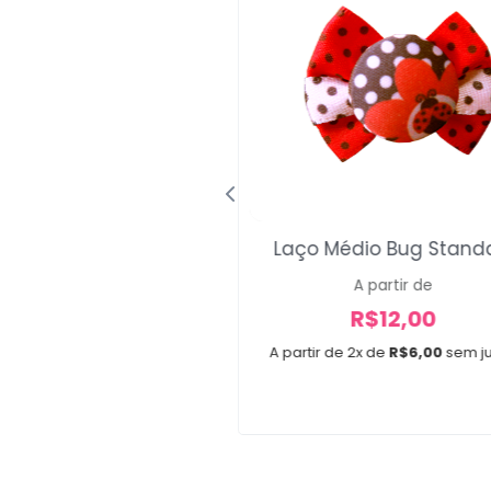
Laço Médio Bug Stand
vatas Mickey 4
A partir de
A partir de
R$
12,00
R$
30,00
A partir de 2x de
R$
6,00
sem j
e 3x de
R$
10,00
sem juros
30 unidades