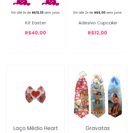
Campanha lançada com
Em até 3x de
R$
13,33
sem juros
Em até 2x de
R$
6,00
sem juros
sucesso!
Kit Easter
Adesivo Cupcake
R$
40,00
R$
12,00
Voltar
Laço Médio Heart
Gravatas