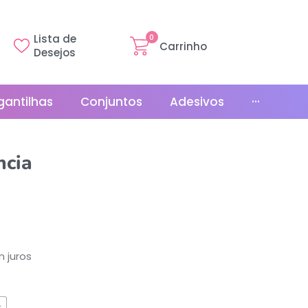
Lista de
0
Carrinho
Desejos
gantilhas
Conjuntos
Adesivos
···
Linha Básica
ncia
Gr
Promoções
La
Bonés
La
Relógios
 juros
s