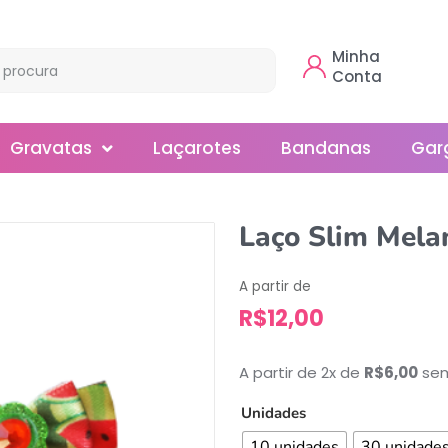
Minha
Conta
Gravatas
Laçarotes
Bandanas
Gar
Borboleta
Laço Slim Mela
Gola
A partir de
Normal
R$
12,00
Smoking
A partir de 2x de
R$
6,00
sem
Unidades
10 unidades
30 unidade