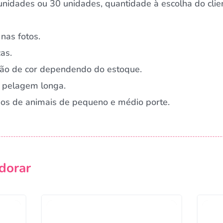
nidades ou 30 unidades, quantidade à escolha do clie
nas fotos.
as.
ação de cor dependendo do estoque.
 pelagem longa.
rnos de animais de pequeno e médio porte.
dorar
Campanha lançada com sucesso!
Voltar