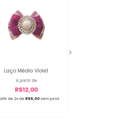
Laço Médio Violet
Laços Médios Flo
Polka Dots
A partir de
R$
12,00
A partir de
R$
12,00
artir de 2x de
R$
6,00
sem juros
A partir de 2x de
R$
6,0