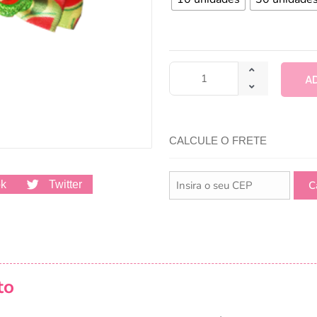
A
CALCULE O FRETE
ok
Twitter
to