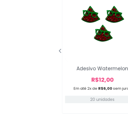
 Básicos Flowers
Adesivo Watermelo
R$
30,00
R$
12,00
x de
R$
10,00
sem juros
Em até 2x de
R$
6,00
sem jur
20 unidades