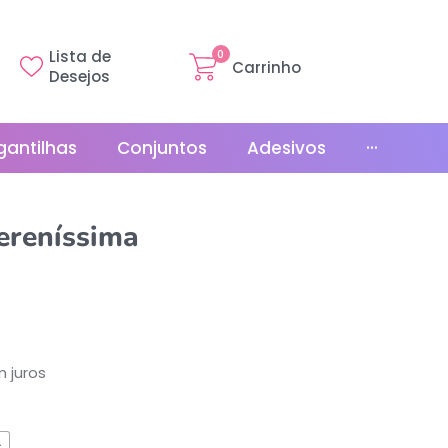
Lista de
0
Carrinho
Desejos
gantilhas
Conjuntos
Adesivos
···
Linha Básica
ereníssima
Gr
Promoções
La
Bonés
La
Relógios
 juros
s