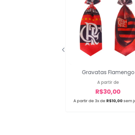
Maxi Black Pearl
Gravatas Flamengo
R$
34,00
A partir de
R$
30,00
R$
29,99
A partir de 3x de
R$
10,00
sem j
x de
R$
10,00
sem juros