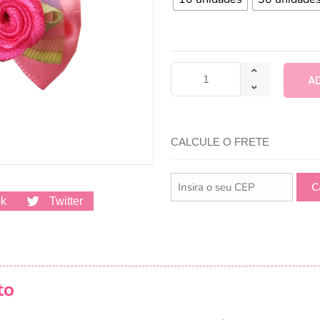
A
CALCULE O FRETE
ok
Twitter
to