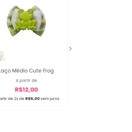
Laço Médio Cute Frog
Kit Frankenst
A partir de
R$
35,00
R$
12,00
Em até 3x de
R$
11,67
s
artir de 2x de
R$
6,00
sem juros
20 unidades