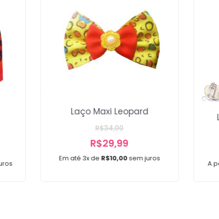
Laço Maxi Leopard
R$
34,00
R$
29,99
Em até 3x de
R$
10,00
sem juros
uros
A p