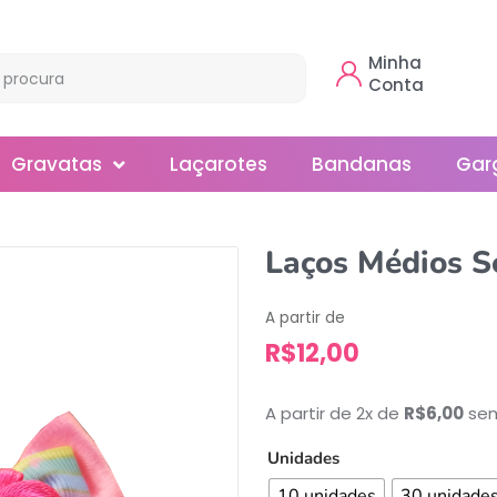
Minha
Conta
Gravatas
Laçarotes
Bandanas
Gar
Borboleta
Laços Médios S
Gola
A partir de
Normal
R$
12,00
Smoking
A partir de 2x de
R$
6,00
sem
Unidades
10 unidades
30 unidade