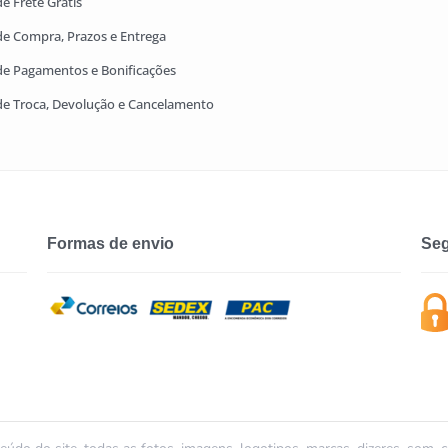
de Frete Grátis
 de Compra, Prazos e Entrega
Campanha lançada com sucesso!
 de Pagamentos e Bonificações
 de Troca, Devolução e Cancelamento
Voltar
Formas de envio
Seg