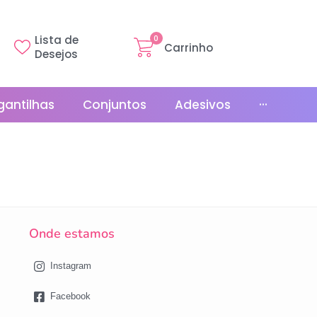
Lista de
0
Carrinho
Desejos
gantilhas
Conjuntos
Adesivos
···
Linha Básica
Gr
Promoções
La
Bonés
Onde estamos
La
Relógios
Instagram
Facebook