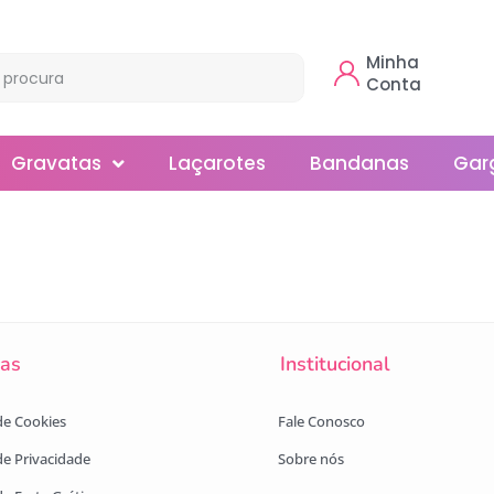
Minha
Conta
Gravatas
Laçarotes
Bandanas
Gar
Borboleta
Gola
Normal
cas
Institucional
Smoking
 de Cookies
Fale Conosco
 de Privacidade
Sobre nós