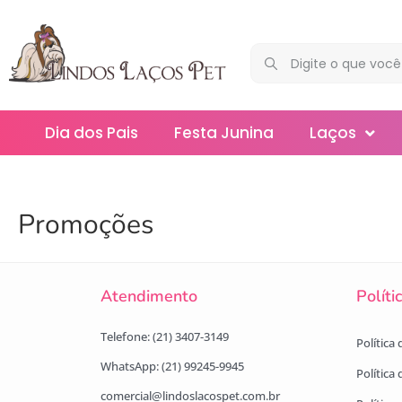
Dia dos Pais
Festa Junina
Laços
Maxi
Promoções
Médios
Mega
Atendimento
Políti
Mini
Telefone: (21) 3407-3149
Política
Slim
WhatsApp: (21) 99245-9945
Política
comercial@lindoslacospet.com.br
Splash