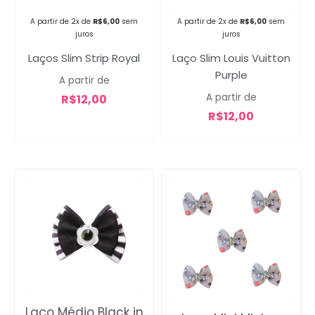
A partir de 2x de
R$
6,00
sem
A partir de 2x de
R$
6,00
sem
Campanha lançada com
juros
juros
sucesso!
Laço Slim Louis Vuitton
Laços Slim Strip Royal
Purple
A partir de
A partir de
R$
12,00
Voltar
R$
12,00
Laço Médio Black in