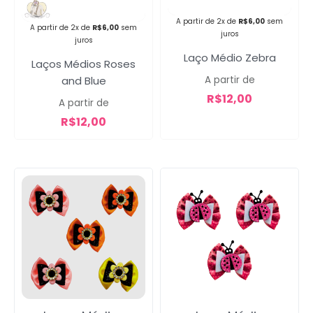
A partir de 2x de
R$
6,00
sem
A partir de 2x de
R$
6,00
sem
Campanha lançada com
juros
juros
sucesso!
Laço Médio Zebra
Laços Médios Roses
and Blue
A partir de
R$
12,00
Voltar
A partir de
R$
12,00