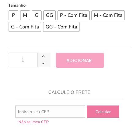
Tamanho
P
M
G
GG
P - Com Fita
M - Com Fita
G - Com Fita
GG - Com Fita
ADICIONAR
CALCULE O FRETE
Não sei meu CEP