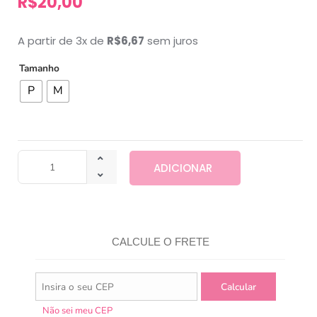
R$
20,00
A partir de 3x de
R$
6,67
sem juros
Tamanho
P
M
ADICIONAR
CALCULE O FRETE
Não sei meu CEP