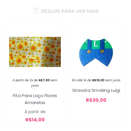
DESLIZE PARA VER MAIS
Campanha lançada com
sucesso!
Voltar
A partir de 2x de
R$
7,00
sem
Em até 3x de
R$
10,00
sem juros
juros
Gravata Smoking Luigi
Fita Para Laço Flores
R$
30,00
Amarelas
A partir de
R$
14,00