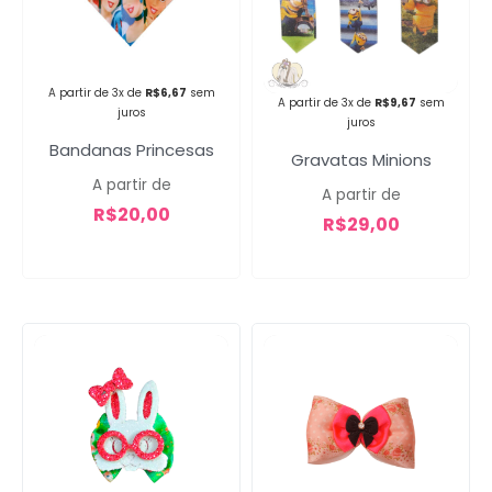
Campanha lançada com
sucesso!
A partir de 3x de
R$
6,67
sem
A partir de 3x de
R$
9,67
sem
juros
juros
Bandanas Princesas
Gravatas Minions
Voltar
A partir de
A partir de
R$
20,00
R$
29,00