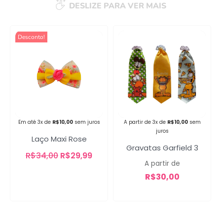
DESLIZE PARA VER MAIS
Desconto!
Em até 3x de
R$
10,00
sem juros
A partir de 3x de
R$
10,00
sem
juros
Laço Maxi Rose
Gravatas Garfield 3
R$
34,00
R$
29,99
A partir de
R$
30,00
Campanha lançada com
sucesso!