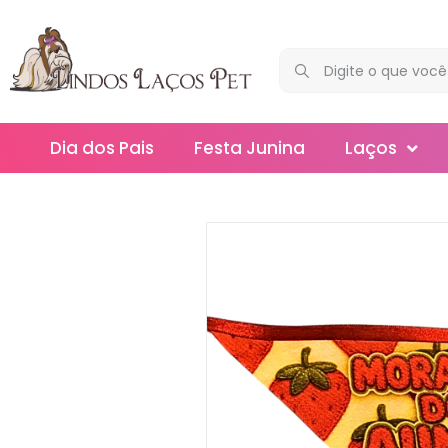
Dia dos Pais
Festa Junina
Laços
Maxi
Médios
Mega
Mini
Slim
Splash