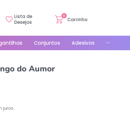
Lista de
0
Carrinho
Desejos
gantilhas
Conjuntos
Adesivos
···
Linha Básica
ngo do Aumor
Gr
Promoções
La
Bonés
La
Relógios
 juros