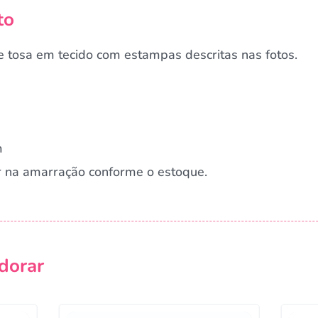
to
 tosa em tecido com estampas descritas nas fotos.
m
r na amarração conforme o estoque.
Campanha lançada com sucesso!
dorar
Voltar