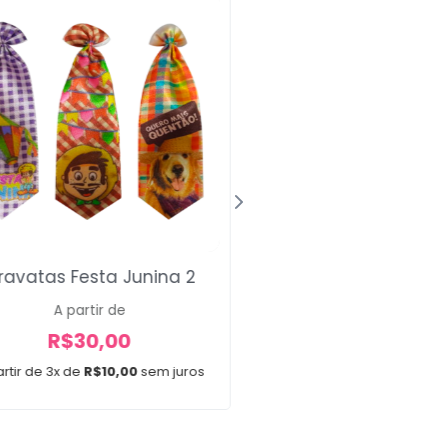
Bandanas Ave
ravatas Festa Junina 2
A partir de
A partir de
R$
20,00
R$
30,00
A partir de 3x de
R$
6,67
rtir de 3x de
R$
10,00
sem juros