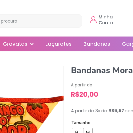
Minha
Conta
Gravatas
Laçarotes
Bandanas
Gar
Borboleta
Bandanas Mora
Gola
A partir de
Normal
R$
20,00
Smoking
A partir de 3x de
R$
6,67
sem
Tamanho
P
M