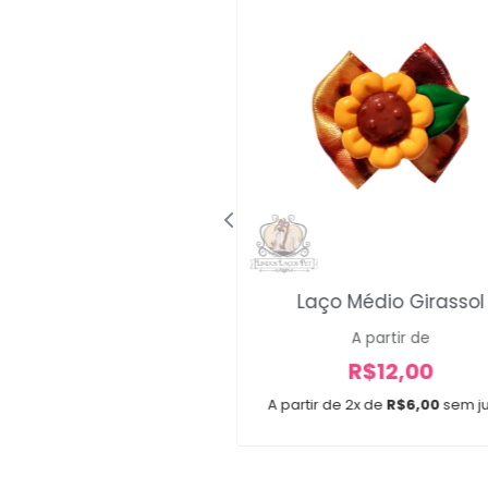
s Smoking Minions
Laço Médio Girassol
A partir de
R$
28,00
R$
12,00
3x de
R$
9,33
sem juros
A partir de 2x de
R$
6,00
sem j