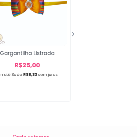
Gargantilha Listrada
Laço Médio Pula 
R$
25,00
R$
32,00
m até 3x de
R$
8,33
sem juros
Em até 3x de
R$
10,67