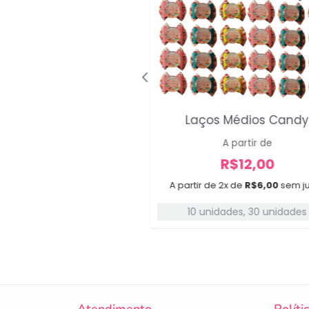
dios Brown and Pink
Laços Médios Cand
A partir de
A partir de
R$
12,00
R$
12,00
e 2x de
R$
6,00
sem juros
A partir de 2x de
R$
6,00
sem j
10 unidades
,
30 unidades