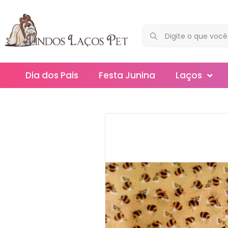
Dia dos Pais
Festa Junina
Laços
Maxi
Médios
Mega
Mini
Slim
Splash