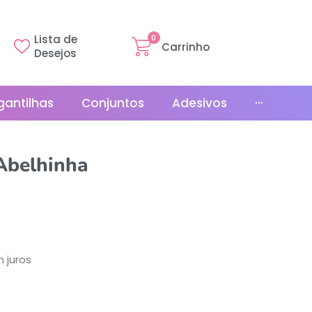
Lista de
0
Carrinho
Desejos
gantilhas
Conjuntos
Adesivos
···
Linha Básica
 Abelhinha
Gr
Promoções
La
Bonés
La
Relógios
 juros