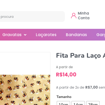
Minha
Conta
Gravatas
Laçarotes
Bandanas
Gar
Borboleta
Fita Para Laço
Gola
A partir de
Normal
R$
14,00
Smoking
A partir de 2x de
R$
7,00
sem
Tamanho
10cm
14cm
28cm