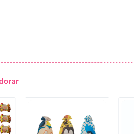
.
)
)
dorar
Campanha lançada com sucesso!
Voltar