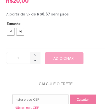
R$
20,00
A partir de 3x de
R$
6,67
sem juros
Tamanho
P
M
ADICIONAR
CALCULE O FRETE
Não sei meu CEP