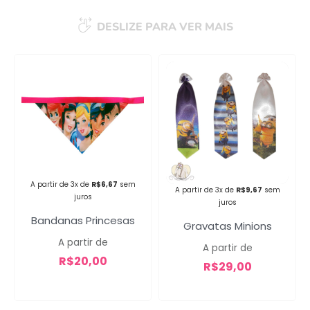
DESLIZE PARA VER MAIS
Campanha lançada com
sucesso!
Voltar
A partir de 3x de
R$
6,67
sem
A partir de 3x de
R$
9,67
sem
juros
juros
Bandanas Princesas
Gravatas Minions
A partir de
A partir de
R$
20,00
R$
29,00