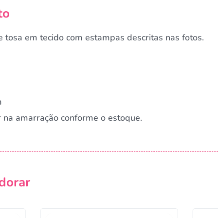
to
 tosa em tecido com estampas descritas nas fotos.
m
r na amarração conforme o estoque.
Campanha lançada com sucesso!
dorar
Voltar