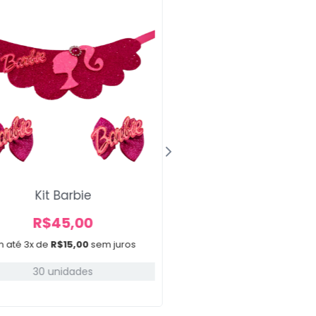
Kit Barbie
Laços Médios Flo
Stripes 2
R$
45,00
A partir de
m até 3x de
R$
15,00
sem juros
R$
12,00
30 unidades
A partir de 2x de
R$
6,0