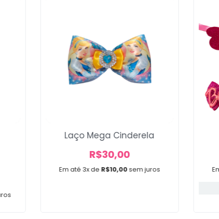
Laço Mega Cinderela
R$
30,00
Em até 3x de
R$
10,00
sem juros
E
uros