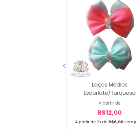
a Gola Cute Dogs
Laços Médios
Escarlate/Turquesa
R$
30,00
A partir de
x de
R$
10,00
sem juros
R$
12,00
A partir de 2x de
R$
6,00
sem j