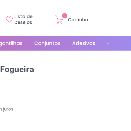
Lista de
0
Carrinho
Desejos
gantilhas
Conjuntos
Adesivos
···
Linha Básica
Fogueira
Gr
Promoções
La
Bonés
La
Relógios
 juros