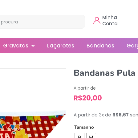
Minha
Conta
Gravatas
Laçarotes
Bandanas
Gar
Borboleta
Bandanas Pula 
Gola
A partir de
Normal
R$
20,00
Smoking
A partir de 3x de
R$
6,67
sem
Tamanho
P
M