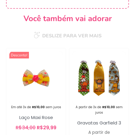
Você também vai adorar
DESLIZE PARA VER MAIS
Desconto!
Em até 3x de
R$
10,00
sem juros
A partir de 3x de
R$
10,00
sem
juros
Laço Maxi Rose
Gravatas Garfield 3
R$
34,00
R$
29,99
Campanha lançada com
A partir de