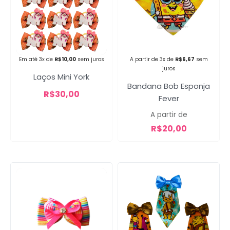
Campanha lançada com
sucesso!
Em até 3x de
R$
10,00
sem juros
A partir de 3x de
R$
6,67
sem
juros
Laços Mini York
Voltar
Bandana Bob Esponja
R$
30,00
Fever
A partir de
R$
20,00