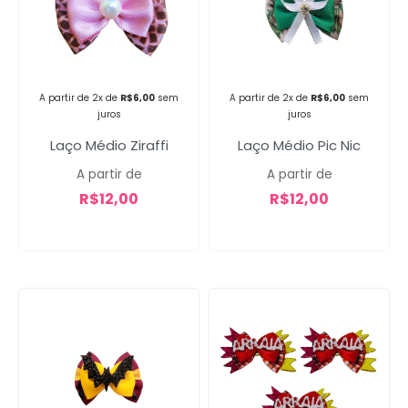
Campanha lançada com
sucesso!
A partir de 2x de
R$
6,00
sem
A partir de 2x de
R$
6,00
sem
juros
juros
Laço Médio Ziraffi
Laço Médio Pic Nic
Voltar
A partir de
A partir de
R$
12,00
R$
12,00