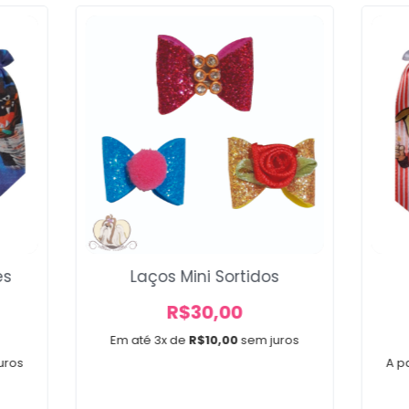
Voltar
es
Laços Mini Sortidos
R$
30,00
Em até 3x de
R$
10,00
sem juros
uros
A pa