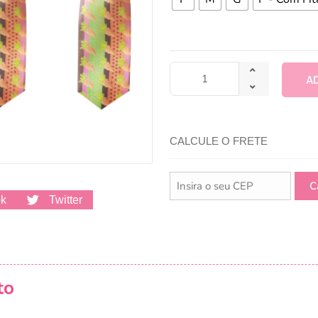
A
CALCULE O FRETE
ok
Twitter
to