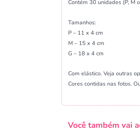
Contém 30 unidades (P, M ou
Tamanhos:
P – 11 x 4 cm
M – 15 x 4 cm
G – 18 x 4 cm
Com elástico. Veja outras o
Cores contidas nas fotos. 
Você também vai a