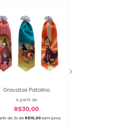
Gravatas Patolino
Gravata Smoking
A partir de
R$
30,00
R$
30,00
Em até 3x de
R$
10,00
rtir de 3x de
R$
10,00
sem juros