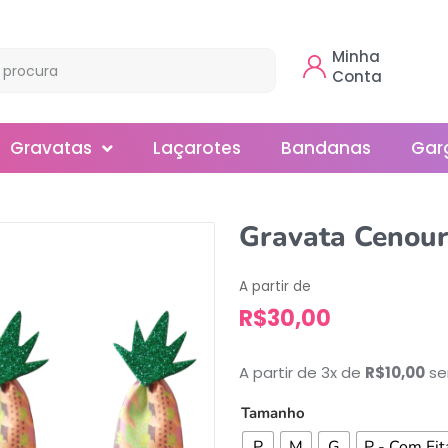
Minha
Conta
Gravatas
Laçarotes
Bandanas
Gar
Borboleta
Gravata Cenour
Gola
A partir de
Normal
R$
30,00
Smoking
A partir de 3x de
R$
10,00
se
Tamanho
P
M
G
P - Com Fit