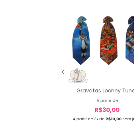
 Médios Flowers
Gravatas Looney Tun
A partir de
A partir de
R$
12,00
R$
30,00
e 2x de
R$
6,00
sem juros
A partir de 3x de
R$
10,00
sem j