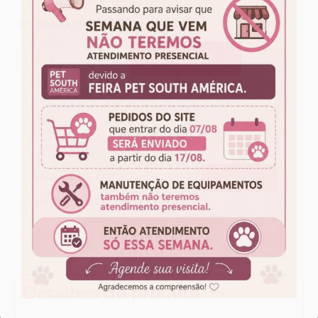
Em até 3x de
R$
10,00
sem juros
ADICIONAR
CALCULE O FRETE
Não sei meu CEP
Detalhes do produto