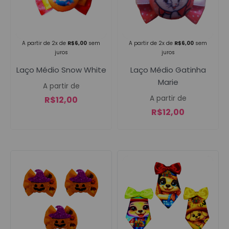
Campanha lançada com
sucesso!
A partir de 2x de
R$
6,00
sem
A partir de 2x de
R$
6,00
sem
juros
juros
Laço Médio Gatinha
Laço Médio Snow White
Voltar
Marie
A partir de
A partir de
R$
12,00
R$
12,00